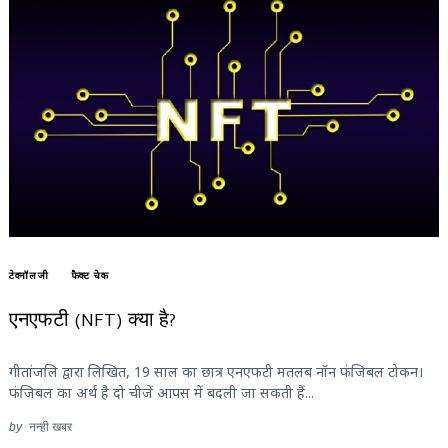
टेक्नॉलजी
फैक्ट चेक
एनएफटी (NFT) क्या है?
गीतांजलि द्वारा लिखित, 19 साल का छात्र एनएफटी मतलब नॉन फंजिबल टोकन।
फंजिबल का अर्थ है दो चीजें आपस में बदली जा सकती हैं...
by
नन्ही खबर