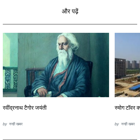
और पढ़ें
रवींद्रनाथ टैगोर जयंती
स्मोग टॉवर क्य
by
नन्ही खबर
by
नन्ही खबर