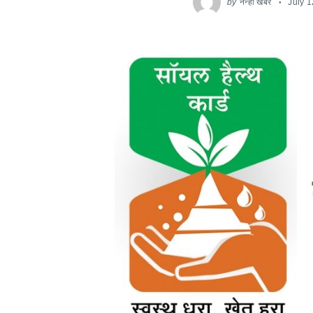
by
नन्ही खबर
July 1